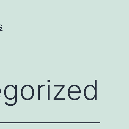
G
gorized